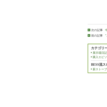
次の記事
前の記事
カテゴリ
展示場日記
購入エピソ
BESS流
薪ストーブ