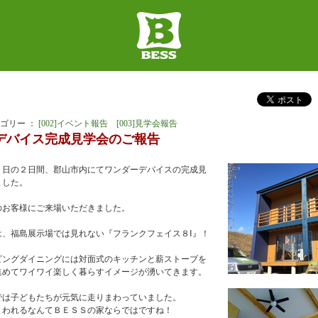
 カテゴリー ：
[002]イベント報告
[003]見学会報告
デバイス完成見学会のご報告
１日の２日間、郡山市内にてワンダーデバイスの完成見
ました。
のお客様にご来場いただきました。
は、福島展示場では見れない『フランクフェイス８Ⅰ』！
ビングダイニングには対面式のキッチンと薪ストーブを
集めてワイワイ楽しく暮らすイメージが湧いてきます。
では子どもたちが元気に走りまわっていました。
まわれるなんてＢＥＳＳの家ならではですね！