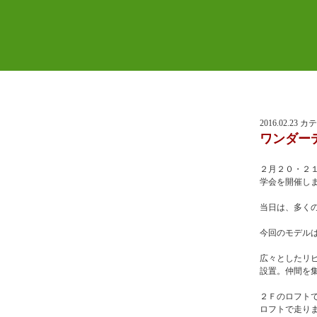
2016.02.23
ワンダー
２月２０・２
学会を開催し
当日は、多く
今回のモデル
広々としたリ
設置。仲間を
２Ｆのロフト
ロフトで走り