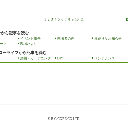
1
2
3
4
5
6
7
8
9
10
11
ーから記事を読む
イベント報告
来場者の声
耳寄りなお知らせ
ード
現場だより
スローライフから記事を読む
菜園・ガーデニング
DIY
メンテナンス
© R.C.CORE CO.LTD.