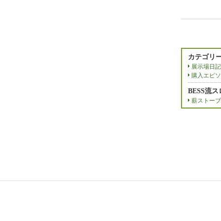
カテゴリ
展示場日記
購入エピソ
BESS流
薪ストーブ